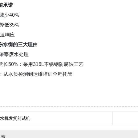
值承诺
减少40%
降低35%
快速响应
东水衡的三大理由
注屠宰废水处理
延长50%：采用316L不锈钢防腐蚀工艺
务：从水质检测到运维培训全程托管
水机发货前试机
推荐