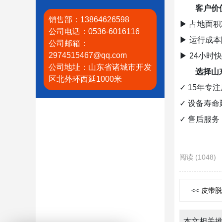
客户价
销售部：13864626598
▶ 占地面积
公司电话：0536-6016116
▶ 运行成本
公司邮箱：
2974515467@qq.com
▶ 24小时
公司地址：山东省诸城市开发
选择山
区北外环西延1000米
✓ 15年专
✓ 设备寿命
✓ 售后服
阅读 (1048)
皮带脱
本文相关