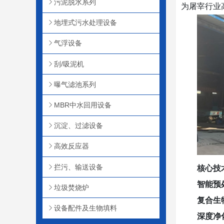
污泥脱水系列
为屠宰行业
地埋式污水处理设备
气浮设备
刮/吸泥机
曝气滤池系列
MBR中水回用设备
沉淀、过滤设备
高效反应器
拦污、输送设备
核心技
智能预
垃圾焚烧炉
复合生
设备配件及生物填料
深度净