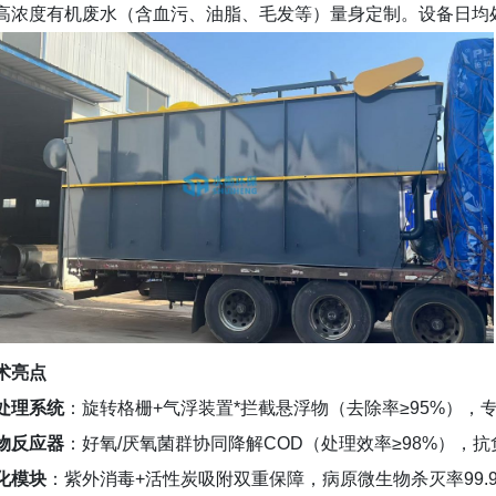
高浓度有机废水（含血污、油脂、毛发等）量身定制。设备日均处理
术亮点
处理系统
：旋转格栅+气浮装置*拦截悬浮物（去除率≥95%），
物反应器
：好氧/厌氧菌群协同降解COD（处理效率≥98%），
化模块
：紫外消毒+活性炭吸附双重保障，病原微生物杀灭率99.