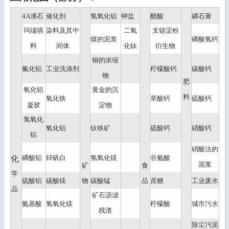
4A沸石
催化剂
氢氧化铝
钾盐
醋酸
磷石膏
玛瑙填
染料及其中
二氧
支链淀粉
煤的泥浆
磷酸氢钙
料
间体
化钛
衍生物
铜的浓缩
氟化铝
工业洗涤剂
柠檬酸钙
碳酸钙
物
肥
氧化铝
黄金的沉
料
氧化铁
草酸钙
硫酸钙
凝胶
淀物
氢氧化
氧化铝
钛铁矿
硫酸钙
硝酸钙
铝
硝酸法的
磷酸铝
锌矾白
氢氧化镁
谷氨酸
化
泥浆
矿
食
学
硫酸铝
碳酸镁
物
碳酸锰
品
蔗糖
工业废水
品
矿石沥滤
氨基酸
氢氧化镁
柠檬酸
城市污水
残渣
除尘污泥