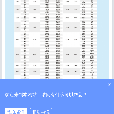
×
欢迎来到本网站，请问有什么可以帮您？
现在咨询
稍后再说



