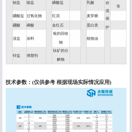
钡盐
镍盐
磷酸盐
乳酸
环
等
境
硼酸盐
过氧化物
红泥
麦芽糖
保
硼酸
磷酸
金红石
蛋白质
护
银的回收
溴盐
涂料
植物油
物
钛矿的分
锌盐
增塑剂
解物
技术参数：(仅供参考 根据现场实际情况应用)