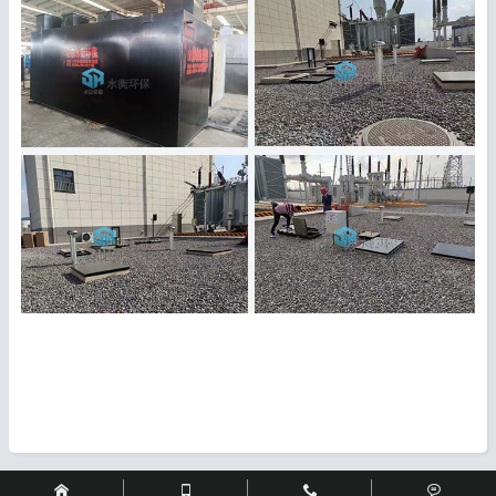



