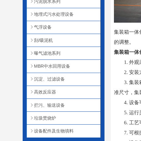
污泥脱水系列
地埋式污水处理设备
气浮设备
集装箱一体
刮/吸泥机
的调整。
集装箱一体
曝气滤池系列
1. 外观
MBR中水回用设备
2. 安装
沉淀、过滤设备
3.
集装
高效反应器
准尺寸，集
4.
设备
拦污、输送设备
5. 运行
垃圾焚烧炉
6. 工艺可
设备配件及生物填料
7. 可根