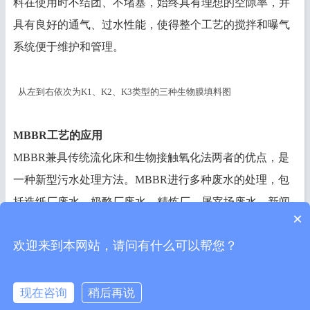
料在使用时不结团、不堵塞，始终具有理想的空隙率，并
具有良好的通气、过水性能，使得整个工艺的搅拌和曝气
系统便于维护和管理。
从左到右依次为K1、K2、K3类型的三种生物膜填料图
MBBR工艺的应用
MBBR兼具传统流化床和生物接触氧化法两者的优点，是
一种新型污水处理方法。MBBR进行多种废水的处理，包
括造纸厂废水、奶酪厂废水、精炼厂、屠宰场废水、新闻
×
用纸生产厂废水等，均取得了较好的效果,它主要用于去除
欢迎来到本网站，请问有什么可以帮您？
市政污水或工业废水中的有机物及氨氮。
现在咨询
稍后再说




返回首页
手机咨询
电话咨询
短信咨询